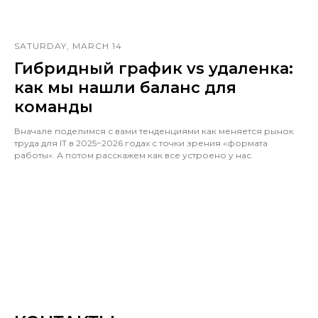
SATURDAY, MARCH 14
Гибридный график vs удаленка:
как мы нашли баланс для
команды
Вначале поделимся с вами тенденциями как меняется рынок
труда для IT в 2025−2026 годах с точки зрения «формата
работы». А потом расскажем как все устроено у нас.